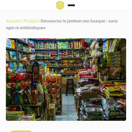
Accueil
›
Produit
›
Découvrez le jambon sec basque : sans
ogm ni antibiotiques