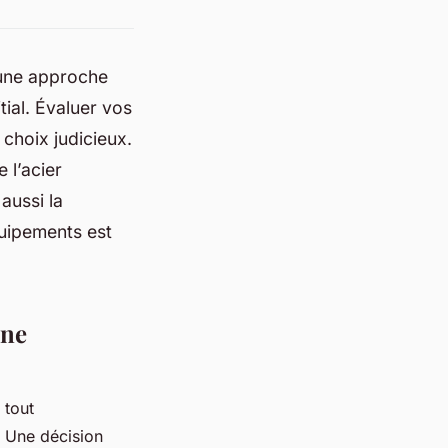
 une approche
itial. Évaluer vos
choix judicieux.
 l’acier
aussi la
quipements est
ine
 tout
. Une décision