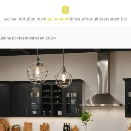
Accueil
Actu
Bon plan
Equipement
Minceur
Produit
Restaurant Bar
cuisine professionnel en 2024