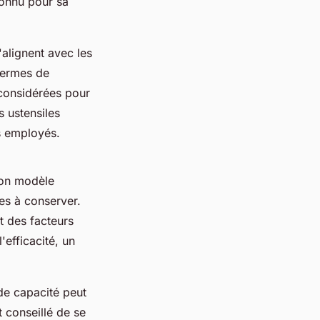
connu pour sa
'alignent avec les
 termes de
considérées pour
s ustensiles
s employés.
 bon modèle
es à conserver.
t des facteurs
'efficacité, un
de capacité peut
t conseillé de se