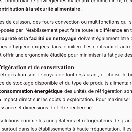
 est primordial de privilégier les matériaux comme l'inox, re
ontribution à la sécurité alimentaire
.
es de cuisson, des fours convection ou multifonctions qui s
oposés par l'établissement peut faire toute la différence en
ropreté et la facilité de nettoyage
doivent également être 
mes d'hygiène exigées dans le milieu. Les couteaux et autre
t offrir une ergonomie étudiée pour minimiser la fatigue de
frigération et de conservation
éfrigération sont le noyau de tout restaurant, et choisir le
e de stockage disponible et du type de produits alimentair
a consommation énergétique
des unités de réfrigération son
un impact direct sur les coûts d'exploitation. Pour maximiser l
uissance et dimensions doit être recherché.
 solutions comme les congélateurs et réfrigérateurs de gran
 surtout dans les établissements à haute fréquentation. Il es