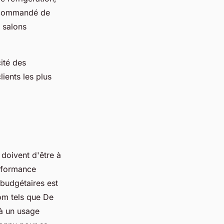
 recommandé de
 salons
cité des
ients les plus
doivent d'être à
erformance
 budgétaires est
nom tels que De
 à un usage