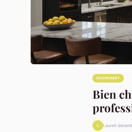
EQUIPEMENT
Bien ch
profess
L
Laure
5 décem