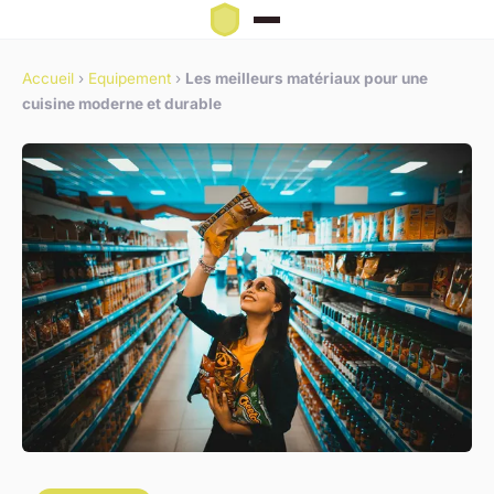
Accueil
›
Equipement
›
Les meilleurs matériaux pour une
cuisine moderne et durable