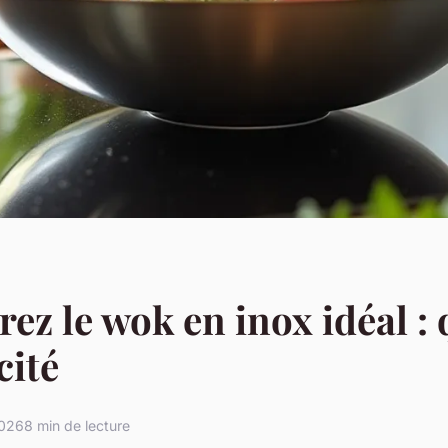
ez le wok en inox idéal : 
cité
2026
8 min de lecture