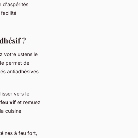
e d'aspérités
facilité
dhésif ?
z votre ustensile
ale permet de
tés antiadhésives
lisser vers le
n
feu vif
et remuez
a cuisine
éines à feu fort,