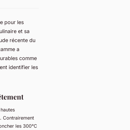
e pour les
linaire et sa
tude récente du
e gamme a
 durables comme
t identifier les
vêtement
hautes
i. Contrairement
roncher les 300°C