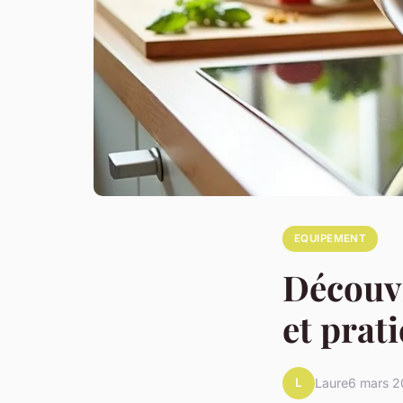
EQUIPEMENT
Découvr
et prati
L
Laure
6 mars 