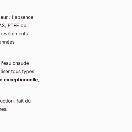
eur : l'absence
FAS, PTFE ou
s revêtements
années
à l'eau chaude
liser tous types
é exceptionnelle
,
uction, fait du
nes.
e