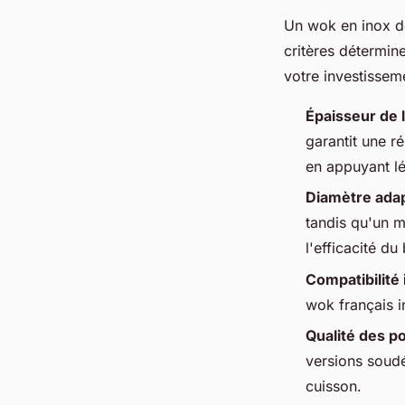
Un wok en inox de
critères détermin
votre investisseme
Épaisseur de l
garantit une r
en appuyant lé
Diamètre ada
tandis qu'un m
l'efficacité d
Compatibilité
wok français i
Qualité des p
versions soudé
cuisson.